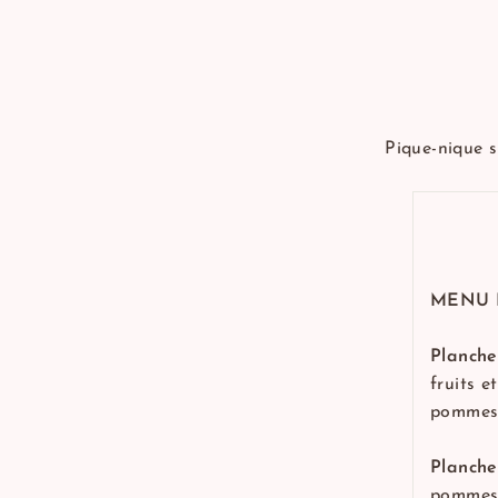
Pique-nique 
MENU 
Planche
fruits 
pommes ..
Planche
pommes/ 