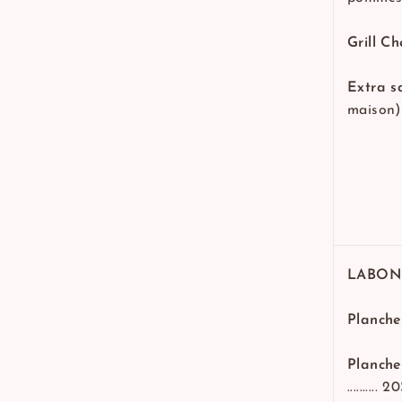
Grill C
Extra s
maison) ..
LABON
Planche
Planche
.......... 2