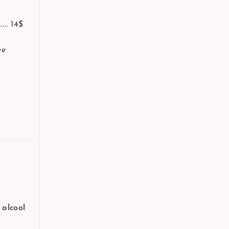
... 14$
ée
 alcool