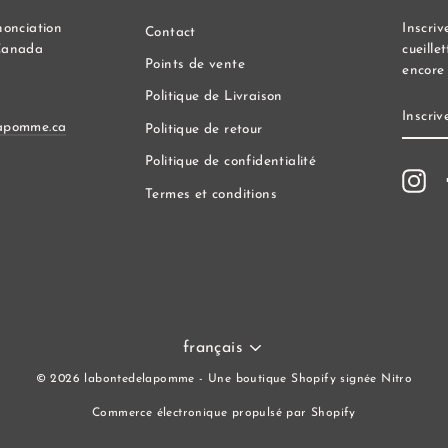
nonciation
Inscriv
Contact
Canada
cueille
Points de vente
encore 
Politique de Livraison
INSCR
VOUS
apomme.ca
Politique de retour
À
NOTR
Politique de confidentialité
INFO
In
Termes et conditions
Langue
français
© 2026 labontedelapomme - Une boutique Shopify signée Nitro
Commerce électronique propulsé par Shopify