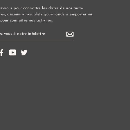
ez-vous pour connaître les dates de nos auto-
ttes, découvrir nos plats gourmands à emporter ou
pour connaître nos activités.
IVEZ-
E
LETTRE
stagram
Facebook
YouTube
Twitter