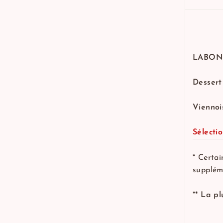
LABON
Desser
Viennois
Sélecti
* Certa
supplém
** La p