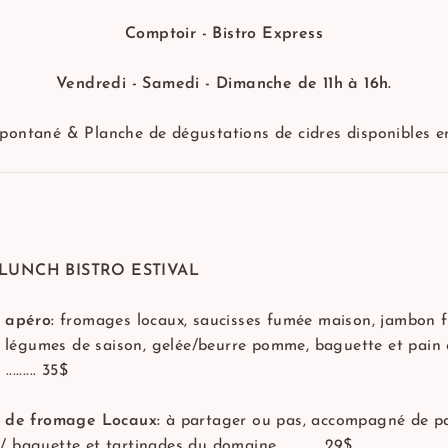
Comptoir - Bistro Express
Vendredi - Samedi - Dimanche de 11h à 16h.
spontané & Planche de dégustations de cidres disponibles e
LUNCH BISTRO ESTIVAL
 apéro:
fromages locaux, saucisses fumée maison, jambon 
et légumes de saison, gelée/beurre pomme, baguette et pain
....... 35$
 de fromage Locaux:
à partager ou pas, accompagné de p
baguette et tartinades du domaine ........... 29$