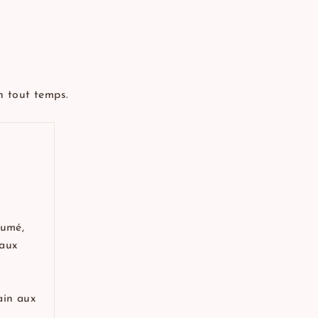
n tout temps.
fumé,
 aux
ain aux