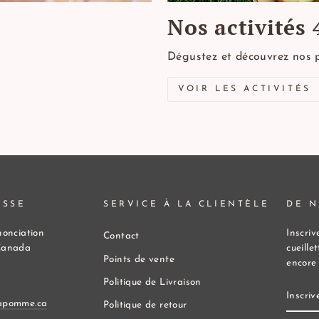
Nos activités 
Dégustez et découvrez nos 
VOIR LES ACTIVITÉS
ESSE
SERVICE À LA CLIENTÈLE
DE N
nonciation
Inscriv
Contact
Canada
cueille
Points de vente
encore 
Politique de Livraison
INSCR
VOUS
apomme.ca
Politique de retour
À