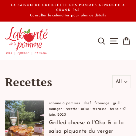
Passer
LA SAISON DE CUEILLETTE DES POMMES APPROCHE A
au
GRAND PAS
Consulter le calendrier pour plus de détails
contenu
RECHERCHE
NAVIG
P
Recettes
cabane à pommes
·
chef
·
fromage
·
grill
·
manger
·
recette
·
salsa
·
terrasse
·
terroir
·
01
juin, 2023
Grilled cheese à l'Oka & à la
salsa piquante du verger