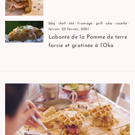
bbq
·
chef
·
été
·
fromage
·
grill
·
oka
·
recette
·
terroir
·
25 février, 2021
Labonté de la Pomme de terre
farcie et gratinée à l’Oka