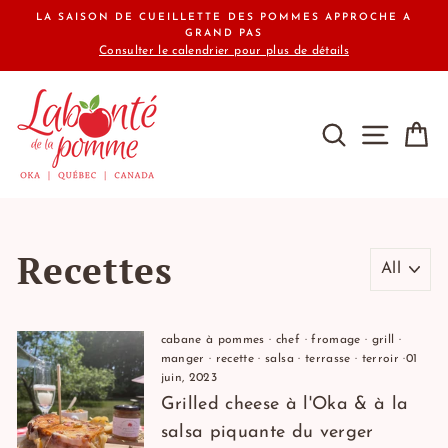
Passer
LA SAISON DE CUEILLETTE DES POMMES APPROCHE A
au
GRAND PAS
Consulter le calendrier pour plus de détails
contenu
RECHERCHE
NAVIG
P
Recettes
cabane à pommes
·
chef
·
fromage
·
grill
·
manger
·
recette
·
salsa
·
terrasse
·
terroir
·
01
juin, 2023
Grilled cheese à l'Oka & à la
salsa piquante du verger