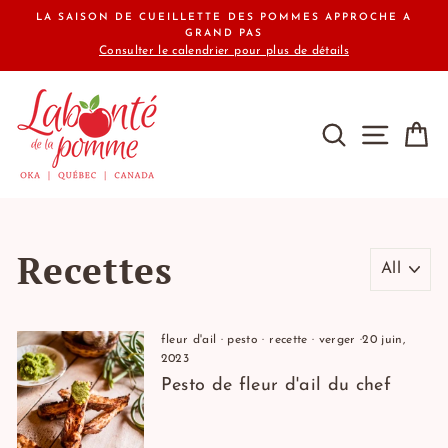
Passer
LA SAISON DE CUEILLETTE DES POMMES APPROCHE A
au
GRAND PAS
Consulter le calendrier pour plus de détails
contenu
RECHERCHE
NAVIG
P
Recettes
fleur d'ail
·
pesto
·
recette
·
verger
·
20 juin,
2023
Pesto de fleur d'ail du chef