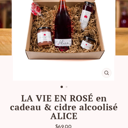
FERMER
(ESC)
LA VIE EN ROSÉ en
cadeau & cidre alcoolisé
ALICE
Prix
$69.00