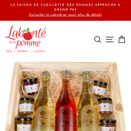
Passer
LA SAISON DE CUEILLETTE DES POMMES APPROCHE A
au
GRAND PAS
Consulter le calendrier pour plus de détails
contenu
RECHERCHE
NAVIG
P