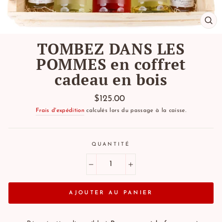
FE
(E
TOMBEZ DANS LES
POMMES en coffret
cadeau en bois
Prix
$125.00
régulier
Frais d'expédition
calculés lors du passage à la caisse.
QUANTITÉ
−
+
AJOUTER AU PANIER