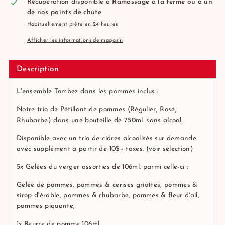
Récupération disponible à
Ramassage à la ferme ou à un
de nos points de chute
Habituellement prête en 24 heures
Afficher les informations de magasin
Description
L'ensemble Tombez dans les pommes inclus :
Notre trio de
Pétillant de pommes (Régulier
,
Rosé
,
Rhubarbe
) dans une bouteille de 750ml. sans alcool.
Disponible avec un trio de cidres alcoolisés sur demande
avec supplément à partir de 10$+ taxes.
(voir sélection)
5x
Gelées du verger assorties
de 106ml. parmi celle-ci :
Gelée de pommes, pommes & cerises griottes, pommes &
sirop d'érable, pommes & rhubarbe, pommes & fleur d'ail,
pommes piquante,
1x
Beurre de pomme
106ml